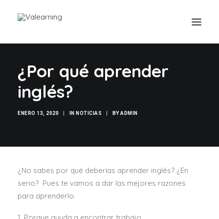
¿Por qué aprender
inglés?
ENERO 13, 2020
|
IN
NOTICIAS
|
BY
ADMIN
¿No sabes por qué deberías aprender inglés? ¿En
serio? Pues te vamos a dar las mejores razones
para aprenderlo.
1. Porque ayuda a encontrar trabajo