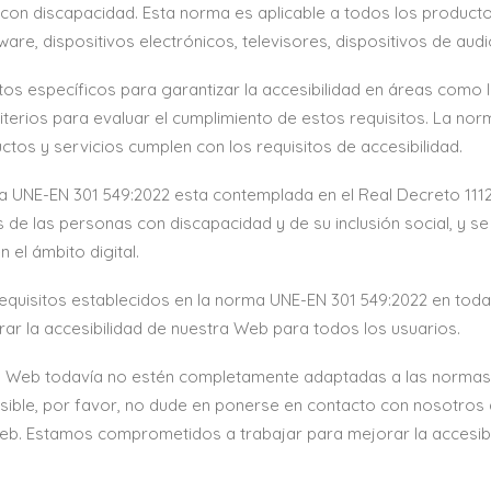
con discapacidad. Esta norma es aplicable a todos los productos
are, dispositivos electrónicos, televisores, dispositivos de audio
s específicos para garantizar la accesibilidad en áreas como la 
riterios para evaluar el cumplimiento de estos requisitos. La n
ctos y servicios cumplen con los requisitos de accesibilidad.
 UNE-EN 301 549:2022 esta contemplada en el Real Decreto 1112
s de las personas con discapacidad y de su inclusión social, y s
 el ámbito digital.
uisitos establecidos en la norma UNE-EN 301 549:2022 en toda
 la accesibilidad de nuestra Web para todos los usuarios.
a Web todavía no estén completamente adaptadas a las normas d
ible, por favor, no dude en ponerse en contacto con nosotros 
 web. Estamos comprometidos a trabajar para mejorar la accesib