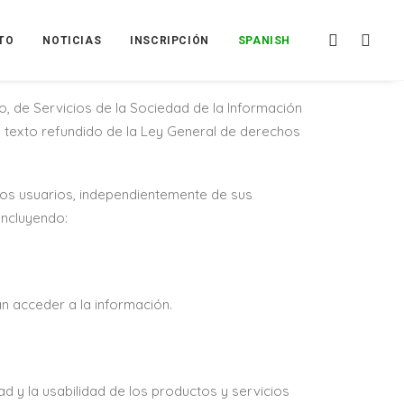
TO
NOTICIAS
INSCRIPCIÓN
SPANISH
LEARNING»), es el titular de la web
, de Servicios de la Sociedad de la Información
l texto refundido de la Ley General de derechos
los usuarios, independientemente de sus
incluyendo:
an acceder a la información.
d y la usabilidad de los productos y servicios