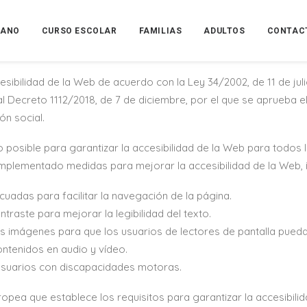
RANO
CURSO ESCOLAR
FAMILIAS
ADULTOS
CONTAC
 Calle Entre Aroyos, 3, Piso 7D, 28030, Madrid (en adelante, «VA
bilidad de la Web de acuerdo con la Ley 34/2002, de 11 de julio
al Decreto 1112/2018, de 7 de diciembre, por el que se aprueba e
ón social.
osible para garantizar la accesibilidad de la Web para todos 
 implementado medidas para mejorar la accesibilidad de la Web, 
uadas para facilitar la navegación de la página.
ntraste para mejorar la legibilidad del texto.
las imágenes para que los usuarios de lectores de pantalla pued
ntenidos en audio y vídeo.
 usuarios con discapacidades motoras.
ea que establece los requisitos para garantizar la accesibilida