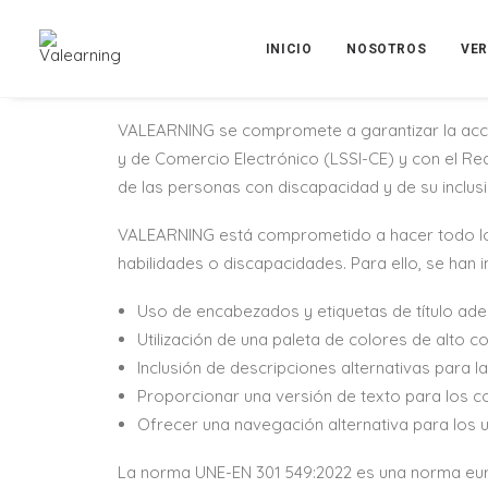
INICIO
NOSOTROS
VE
VALEARNING, SL, con CIF B86639549 y domicilio en
www.valearning.es (en adelante, la «Web»).
VALEARNING se compromete a garantizar la accesi
y de Comercio Electrónico (LSSI-CE) y con el Re
de las personas con discapacidad y de su inclusi
VALEARNING está comprometido a hacer todo lo p
habilidades o discapacidades. Para ello, se han
Uso de encabezados y etiquetas de título adec
Utilización de una paleta de colores de alto co
Inclusión de descripciones alternativas para 
Proporcionar una versión de texto para los co
Ofrecer una navegación alternativa para los
La norma UNE-EN 301 549:2022 es una norma europ