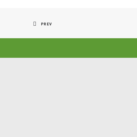
PREV
INFORMACIÓN ADICIONAL
INF
Aviso Legal
Tel: 
Política de Privacidad
Email
Política de Cookies
Accesibilidad